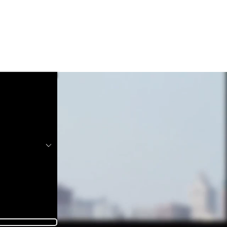
ient à coeur.
produits et services.
 moment.