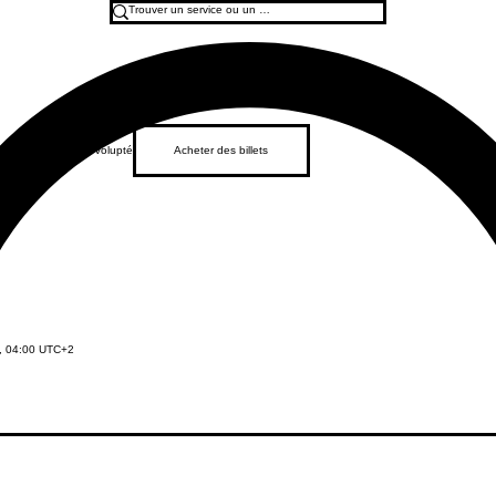
e, Fête, Poésie et Volupté
Acheter des billets
, 04:00 UTC+2