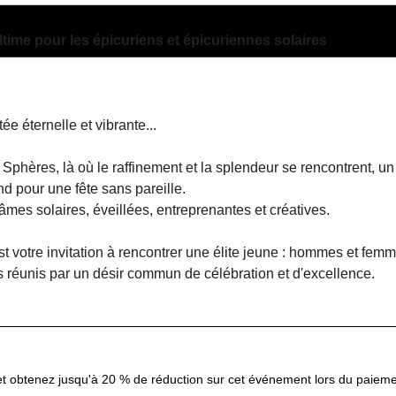
ltime pour les épicuriens et épicuriennes solaires
e éternelle et vibrante...
phères, là où le raffinement et la splendeur se rencontrent, un
d pour une fête sans pareille.
mes solaires, éveillées, entreprenantes et créatives.
 votre invitation à rencontrer une élite jeune : hommes et femme
us réunis par un désir commun de célébration et d'excellence.
 obtenez jusqu'à 20 % de réduction sur cet événement lors du paiem