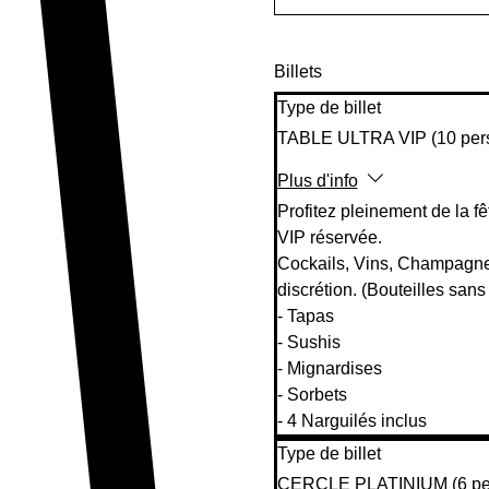
Billets
Type de billet
TABLE ULTRA VIP (10 per
Plus d'info
Profitez pleinement de la fê
VIP réservée.

Cockails, Vins, Champagnes
discrétion. (Bouteilles sans
- Tapas

- Sushis

- Mignardises

- Sorbets

- 4 Narguilés inclus
Type de billet
CERCLE PLATINIUM (6 pe