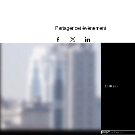
Partager cet événement
Devenir professionnel
EUR (€)
EUR (€)
Les transact
Hautes
Sphères utili
Vous av