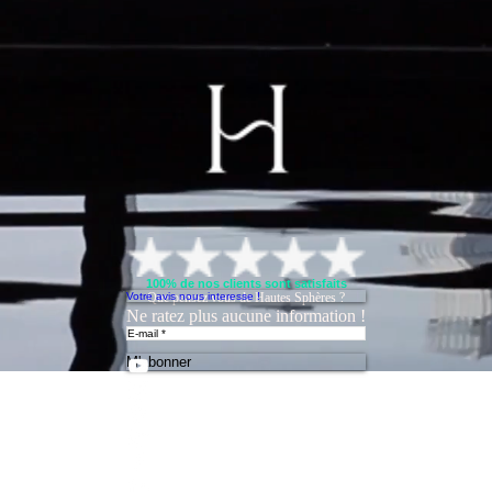
100% de nos clients sont satisfaits
Votre avis nous interesse !
Que pensez vous de Hautes Sphères ?
Ne ratez plus aucune information !
M'abonner