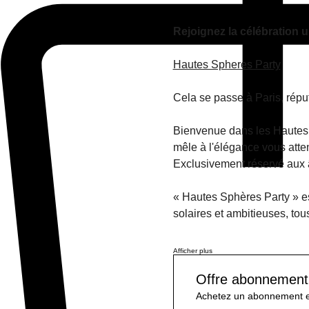
À propos de l'événement
Rejoignez la célébration u
Hautes Spheres Party
Cela se passe à Paris, réputé
Bienvenue dans les Hautes S
mêle à l'élégance vous atten
Exclusivement réservé aux â
« Hautes Sphères Party » est
solaires et ambitieuses, to
Afficher plus
Offre abonnement
Achetez un abonnement et