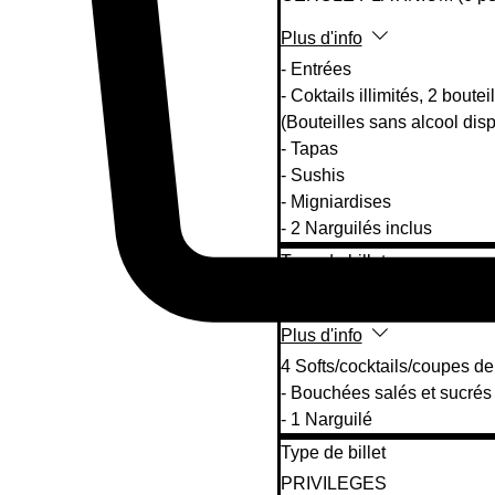
Plus d'info
- Entrées

- Coktails illimités, 2 bout
(Bouteilles sans alcool disp
- Tapas

- Sushis 

- Migniardises 

- 2 Narguilés inclus
Type de billet
PREMIUM
Plus d'info
4 Softs/cocktails/coupes de
- Bouchées salés et sucrés

- 1 Narguilé
Type de billet
PRIVILEGES