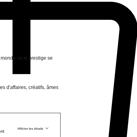
 monde où le prestige se 
s d'affaires, créatifs, âmes 
Afficher les détails
ent