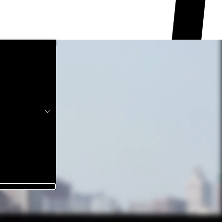
ient à coeur.
produits et services.
 moment.