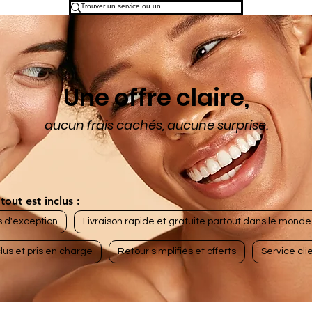
Une offre claire,
aucun frais cachés, aucune surprise.
tout est inclus :
s d'exception
Livraison rapide et gratuite partout dans le monde
lus et pris en charge
Retour simplifiés et offerts
Service clie