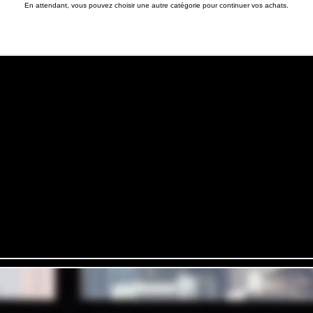
En attendant, vous pouvez choisir une autre catégorie pour continuer vos achats.
Notre h
istoire
Mentions légales
Confidentialité
Conditions générales
Centre d'aide & FAQ
Contactez-nous
Hautes Sphères
Propulsé avec la technologie
Vos informations sont protégées par le cryptage SSL 256 bits.
ions financières et bancaires sont ultra sécurisées.
La protection de données nous t
se vos informations afin de vous proposer du contenu pertinent en rapport avec nos 
ez le contrôle. Vous pouvez vous désinscrire de ce type de communication à tout