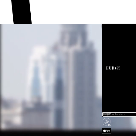
Devenir professionnel
EUR (€)
EUR (€)
Les transact
Hautes
Sphères utili
Vous av