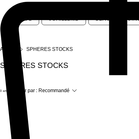
MODE
JOAILLERIE
BEAUTÉ & SOIN
Accueil
SPHERES STOCKS
SPHERES STOCKS
Trier par :
Recommandé
0 article