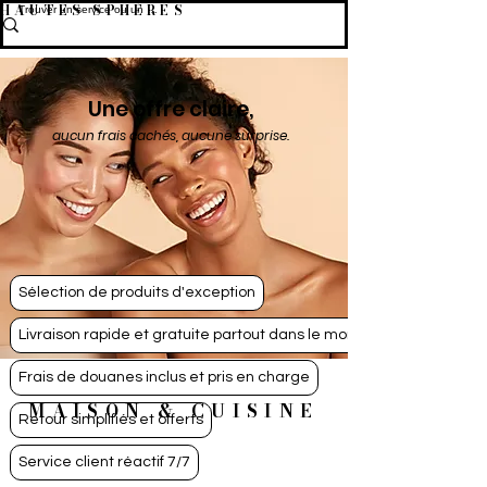
HAUTES SPHÈRES
Une offre claire,
aucun frais cachés, aucune surprise.
Sélection de produits d'exception
Livraison rapide et gratuite partout dans le monde
Frais de douanes inclus et pris en charge
MAISON & CUISINE
Retour simplifiés et offerts
Service client réactif 7/7