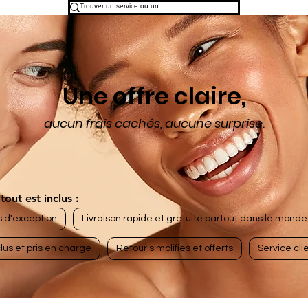
Une offre claire,
aucun frais cachés, aucune surprise.
tout est inclus :
s d'exception
Livraison rapide et gratuite partout dans le monde
lus et pris en charge
Retour simplifiés et offerts
Service clie