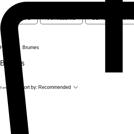
MODE
JOAILLERIE
BEAUTÉ & SOIN
Home
Brumes
Brumes
Sort by:
Recommended
0 products