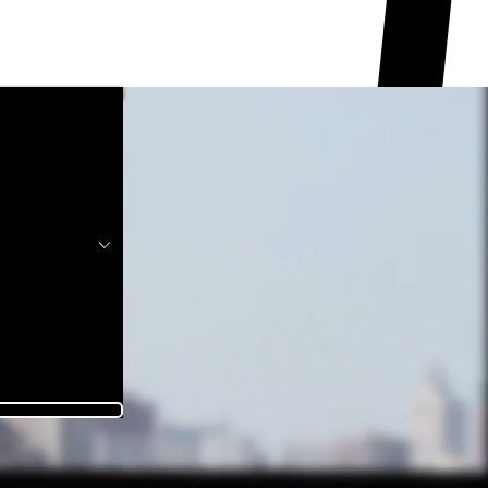
ient à coeur.
produits et services.
 moment.