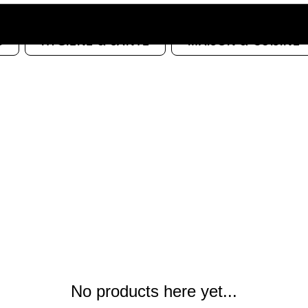
S
HYGIÈNE & SANTÉ
MAISON & CUISINE
No products here yet...