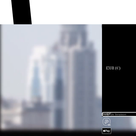
Devenir professionnel
EUR (€)
EUR (€)
Les transact
Hautes
Sphères utili
Vous av