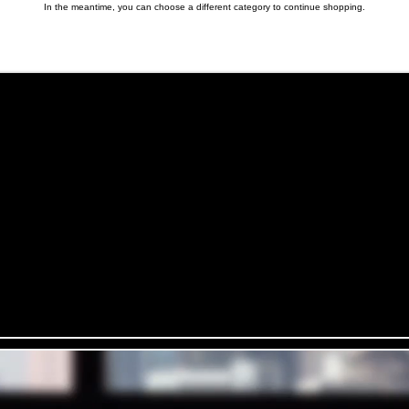
In the meantime, you can choose a different category to continue shopping.
Notre h
istoire
Mentions légales
Confidentialité
Conditions générales
Centre d'aide & FAQ
Contactez-nous
Hautes Sphères
Propulsé avec la technologie
Vos informations sont protégées par le cryptage SSL 256 bits.
ions financières et bancaires sont ultra sécurisées.
La protection de données nous t
se vos informations afin de vous proposer du contenu pertinent en rapport avec nos 
ez le contrôle. Vous pouvez vous désinscrire de ce type de communication à tout