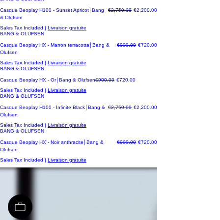
Regular Price
Sale Price
Casque Beoplay H100 - Sunset Apricot│Bang
€2,750.00
€2,200.00
& Olufsen
Sales Tax Included
|
Livraison gratuite
BANG & OLUFSEN
Regular Price
Sale Price
Casque Beoplay HX - Marron terracotta│Bang &
€900.00
€720.00
Olufsen
Sales Tax Included
|
Livraison gratuite
BANG & OLUFSEN
Regular Price
Sale Price
Casque Beoplay HX - Or│Bang & Olufsen
€900.00
€720.00
Sales Tax Included
|
Livraison gratuite
BANG & OLUFSEN
Regular Price
Sale Price
Casque Beoplay H100 - Infinite Black│Bang &
€2,750.00
€2,200.00
Olufsen
Sales Tax Included
|
Livraison gratuite
BANG & OLUFSEN
Regular Price
Sale Price
Casque Beoplay HX - Noir anthracite│Bang &
€900.00
€720.00
Olufsen
Sales Tax Included
|
Livraison gratuite