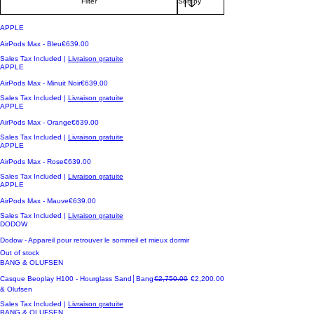
Filter
APPLE
Price
AirPods Max - Bleu
€639.00
Sales Tax Included
|
Livraison gratuite
APPLE
Price
AirPods Max - Minuit Noir
€639.00
Sales Tax Included
|
Livraison gratuite
APPLE
Price
AirPods Max - Orange
€639.00
Sales Tax Included
|
Livraison gratuite
APPLE
Price
AirPods Max - Rose
€639.00
Sales Tax Included
|
Livraison gratuite
APPLE
Price
AirPods Max - Mauve
€639.00
Sales Tax Included
|
Livraison gratuite
DODOW
Dodow - Appareil pour retrouver le sommeil et mieux dormir
Out of stock
BANG & OLUFSEN
Regular Price
Sale Price
Casque Beoplay H100 - Hourglass Sand│Bang
€2,750.00
€2,200.00
& Olufsen
Sales Tax Included
|
Livraison gratuite
BANG & OLUFSEN